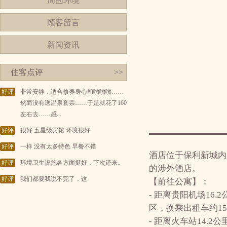
周围环境
顾客留言
新闻资讯
住客点评
>>
好评
非常安静，适合修养身心和啪啪啪……
然而没有送温泉套票……于是就花了160
左右去……感...
好评
很好 五星级宾馆 环境很好
好评
一样 没有太多特色 早餐不错
酒店位于保利新城内
好评
环境卫生设施各方面挺好，下次还来。
的涉外酒店。
好评
我们都要我说不完了，这
【前往公寓】：
- 距离贵阳机场16
区，换乘出租车约1
- 距离火车站14.2